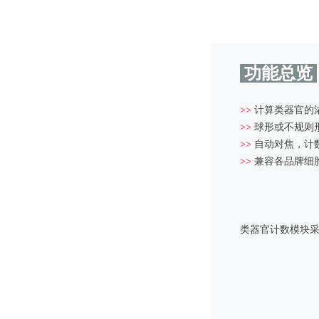
功能总览
>>
计算类器官的
>>
球形或不规则
>>
自动对焦，计数
>>
兼容各品牌细
类器官计数模块采