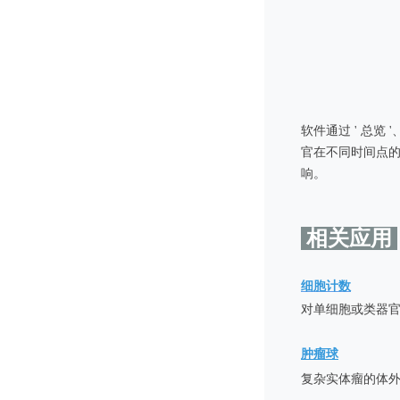
软件通过 ' 总览
官在不同时间点
响。
相关应用
细胞计数
对单细胞或类器
肿瘤球
复杂实体瘤的体