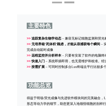
主要特色
>>
追踪复杂生物学动态
– 兼容无标记细胞监测和荧光
>>
无培养箱‘死体积‘顾虑，才能从容捕获每个瞬间
–
完成自动延时成像
>>
远程监控并分析样本
– 只要有安装了软件的电脑
>>
快速入门
–
系统即插即用，也无需维护和校准。经
>>
按需扩展
– 可同时控制多台Lux终端去平行比较
功能总览
得益于明场/荧光成像与先进软件模块间的完美融合，L
形态等动力学的细节，助您更深入地领悟细胞的别样