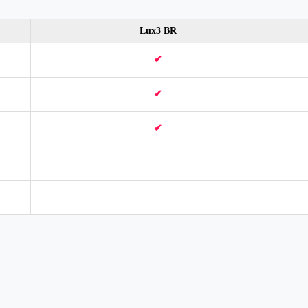
Lux3 BR
✔
✔
✔